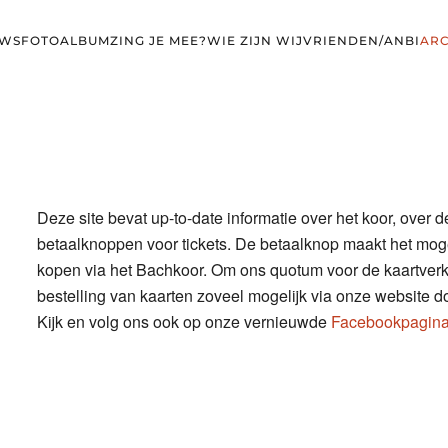
UWS
FOTOALBUM
ZING JE MEE?
WIE ZIJN WIJ
VRIENDEN/ANBI
ARC
Deze site bevat up-to-date informatie over het koor, over 
betaalknoppen voor tickets. De betaalknop maakt het moge
kopen via het Bachkoor. Om ons quotum voor de kaartverkoo
bestelling van kaarten zoveel mogelijk via onze website d
Kijk en volg ons ook op onze vernieuwde
Facebookpagin